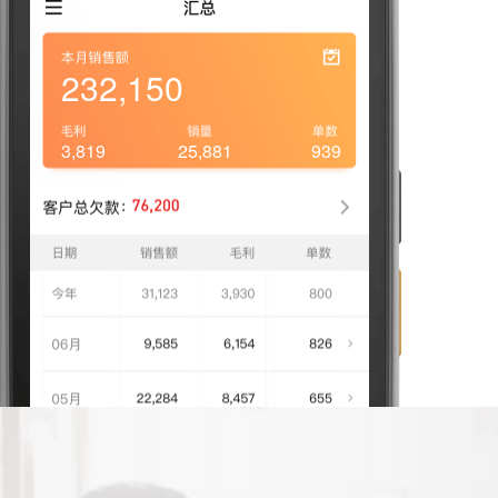
236,315
3,888
26,345
956